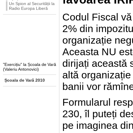
Un Spion al Securității la
Radio Europa Liberă
Codul Fiscal vă 
2% din impozitul
organizație ne
Aceasta NU est
dirijați această
"Exercițiu" la Școala de Vară
(Valeriu Antonovici)
altă organizați
Școala de Vară 2010
banii vor rămîne
Formularul resp
230, îl puteți d
pe imaginea din