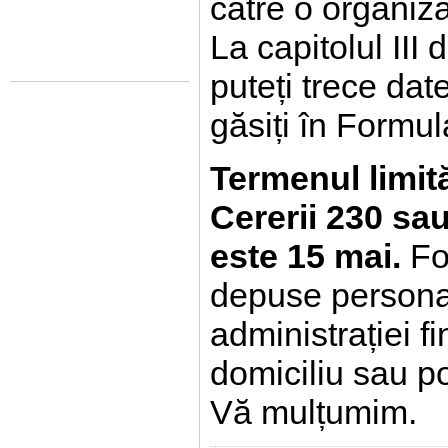
către o organiz
La capitolul III
puteți trece dat
găsiți în Formul
Termenul limit
Cererii 230 sau
este 15 mai.
For
depuse personal
administrației f
domiciliu sau pot
Vă mulțumim.