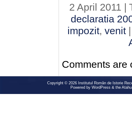
2 April 2011 |
declaratia 20
impozit
,
venit
|
Comments are c
Copyright © 2026
Institutul Român de Istorie Rec
Powered by
WordPress
& the
Atahu