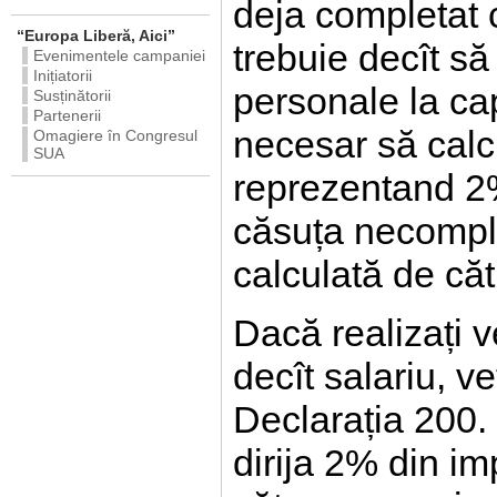
deja completat 
“Europa Liberă, Aici”
trebuie decît să
Evenimentele campaniei
Inițiatorii
personale la cap
Susținătorii
Partenerii
necesar să calc
Omagiere în Congresul
SUA
reprezentand 2%
căsuța necomple
calculată de căt
Dacă realizați v
decît salariu, 
Declarația 200. 
dirija 2% din im