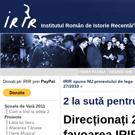
Institutul Român de Istorie Recentă/
PRIMA PAGINA
DESPRE IRIR
Donați ptr IRIR prin
PayPal
IRIR spune NU proiectului de lege
27/2010
»
2 la sută pentr
Școala de Vară 2011
Cum a fost la ediția 2
Direcționați 
Proiecte
Lista lui Secu
Afacerea Tănase
favoarea IRI
Opriți Muzica!